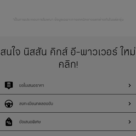
*เป็นภาพประกอบการโฆษณา ข้อมูลเฉพาะทางเทคนิคอาจแตกต่างกันในแต่ละรุ่น
สนใจ นิสสัน คิกส์ อี-พาวเวอร์ ใหม่
คลิก!
ขอใบเสนอราคา
ลงทะเบียนทดลองขับ
ข้อเสนอพิเศษ