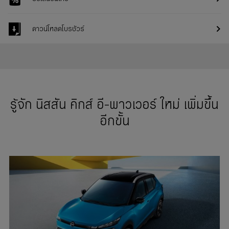
ดาวน์โหลดโบรชัวร์
รู้จัก นิสสัน คิกส์ อี-พาวเวอร์ ใหม่ เพิ่มขึ้น
อีกขั้น