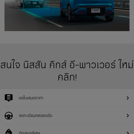
สนใจ นิสสัน คิกส์ อี-พาวเวอร์ ใหม่
คลิก!
ขอใบเสนอราคา
ลงทะเบียนทดลองขับ
ข้อเสนอพิเศษ