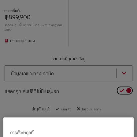
ราคาเริ่มต้น
฿899,900
ราคาพิเศษตั้งแต่ 23 มีนาคม - 31 กรกฎาคม
2569
คำนวณค่างวด
รายการที่คุณกำลังดู
ข้อมูลเฉพาะทางเทคนิค
แสดงคุณสมบัติที่ไม่มีในรุ่นรถ
สัญลักษณ์:
เพิ่มแล้ว
ไม่ร่วมรายการ
เครื่องยนต์
การตั้งค่าคุกกี้
เครื่องยนต์ (สำหรับการสร้างกระแสไฟฟ้า) - ประเภทเชื้อเพลิง