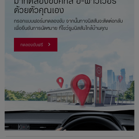
มาทดลองขับคิกส์ อี-พาวเวอร์
ด้วยตัวคุณเอง
กรอกแบบฟอร์มทดลองขับ จากนั้นทางนิสสันจะติดต่อกลับ
เพื่อยืนยันการนัดหมาย ที่โชว์รูมนิสสันใกล้บ้านคุณ
ทดลองขับฟรี