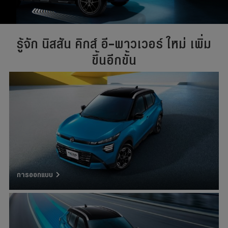
รู้จัก นิสสัน คิกส์ อี-พาวเวอร์ ใหม่ เพิ่ม
ขึ้นอีกขั้น
การออกแบบ