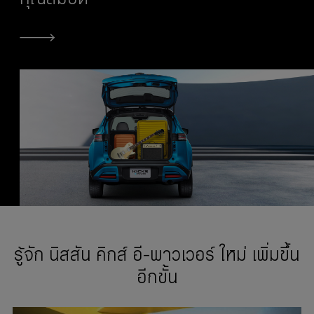
รู้จัก นิสสัน คิกส์ อี-พาวเวอร์ ใหม่ เพิ่มขึ้น
อีกขั้น