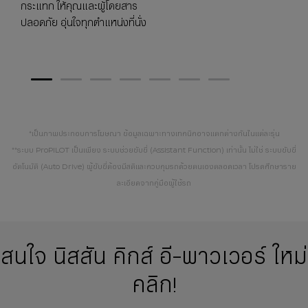
กระแทก ให้คุณและผู้โดยสาร
ปลอดภัย อุ่นใจทุกตำแหน่งที่นั่ง
1
2
3
4
5
6
7
*เป็นภาพประกอบการโฆษณา ข้อมูลเฉพาะทางเทคนิคอาจแตกต่างกันในแต่ละรุ่น
**ระบบ ProPILOT เป็นเพียง ระบบช่วยขับขี่ (Assistant Function) เท่านั้น ไม่ใช่ ระบบขับขี่
อัตโนมัติ (Auto Drive) ผู้ขับขี่ต้องมีสติและควบคุมรถด้วยตนเองตลอดเวลา โปรดศึกษาราย
ละเอียดจากคู่มือผู้ใช้รถ
สนใจ นิสสัน คิกส์ อี-พาวเวอร์ ใหม่
คลิก!