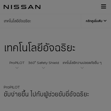
กลับ
Nissan
ไป
Footer
หน้า
เทคโนโลยีอัจฉริยะ
คลิกดูเพิ่มเติม
หลัก
เทคโนโลยีอัจฉริยะ
ProPILOT
360° Safety Shield
เทคโนโลยีความปลอดภัยอื่น ๆ​
ProPILOT
ขับง่ายขึ้น ไปกับผู้ช่วยขับขี่อัจฉริยะ