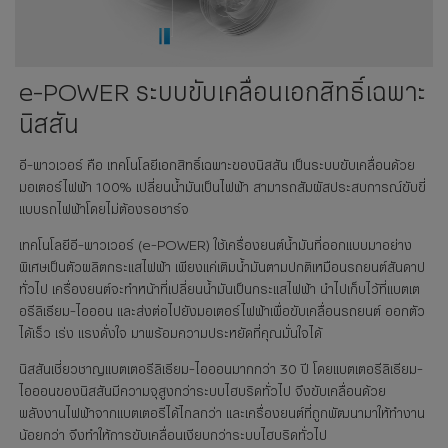
e-POWER ระบบขับเคลื่อนเอกสิทธิ์เฉพาะ
นิสสัน
อี-พาวเวอร์ คือ เทคโนโลยีเอกสิทธิ์เฉพาะของนิสสัน เป็นระบบขับเคลื่อนด้วย
มอเตอร์ไฟฟ้า 100% เปลี่ยนน้ำมันเป็นไฟฟ้า สามารถสัมผัสประสบการณ์ขับขี่
แบบรถไฟฟ้าโดยไม่ต้องรอชาร์จ
เทคโนโลยีอี-พาวเวอร์ (e-POWER) ใช้เครื่องยนต์น้ำมันที่ออกแบบมาอย่าง
พิเศษเป็นตัวผลิตกระแสไฟฟ้า เพียงแค่เติมน้ำมันตามปกติเหมือนรถยนต์สันดาป
ทั่วไป เครื่องยนต์จะทำหน้าที่เปลี่ยนน้ำมันเป็นกระแสไฟฟ้า นำไปเก็บไว้ที่แบตเต
อรีลิเธียม-ไอออน และส่งต่อไปยังมอเตอร์ไฟฟ้าเพื่อขับเคลื่อนรถยนต์ ออกตัว
ได้เร็ว เร่ง แรงดั่งใจ มาพร้อมความประหยัดที่คุณมั่นใจได้
นิสสันเชี่ยวชาญแบตเตอรีลิเธียม-ไอออนมากกว่า 30 ปี โดยแบตเตอรีลิเธียม-
ไอออนของนิสสันมีความจุสูงกว่าระบบไฮบริดทั่วไป จึงขับเคลื่อนด้วย
พลังงานไฟฟ้าจากแบตเตอรีได้ไกลกว่า และเครื่องยนต์ที่ถูกพัฒนามาให้ทำงาน
น้อยกว่า จึงทำให้การขับเคลื่อนเงียบกว่าระบบไฮบริดทั่วไป