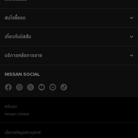
สนใจซื้อรถ
เกี่ยวกับนิสสัน
บริการหลังการขาย
NISSAN SOCIAL
facebook
instagram
twitter
youtube
line
tiktok
หน้าแรก
Nissan Global
นโยบายข้อมูลส่วนบุคคล