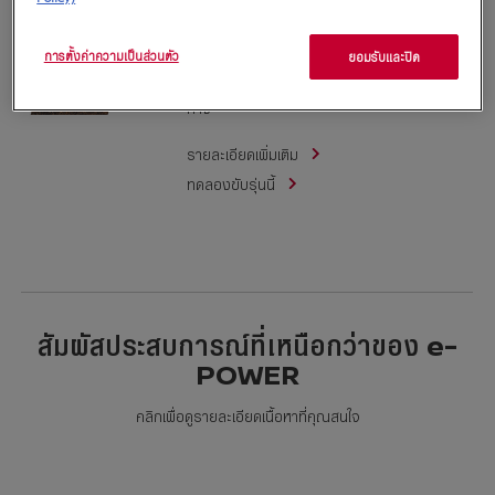
นิสสัน เอ็กซ์เทรล อี-พาว
เวอร์ ใหม่
การตั้งค่าความเป็นส่วนตัว
ยอมรับและปิด
เหนือระดับแห่งการควบคุม พรีเมียมทุกการเดิน
ทาง
รายละเอียดเพิ่มเติม
ทดลองขับรุ่นนี้
สัมผัสประสบการณ์ที่เหนือกว่าของ e-
POWER
คลิกเพื่อดูรายละเอียดเนื้อหาที่คุณสนใจ