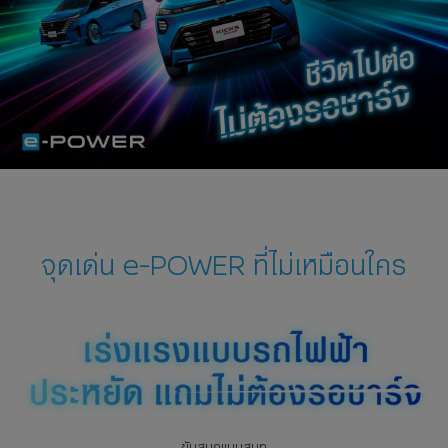
จุดเด่น e-POWER ที่ไม่เหมือนใคร
ขับสนุกแบบสมูท