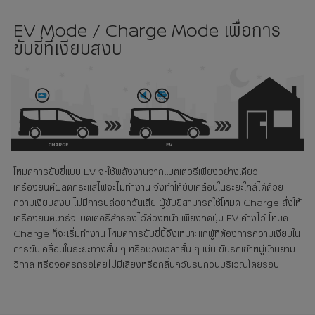
EV Mode / Charge Mode เพื่อการ
ขับขี่ที่เงียบสงบ
โหมดการขับขี่แบบ EV จะใช้พลังงานจากแบตเตอรีเพียงอย่างเดียว
เครื่องยนต์ผลิตกระแสไฟจะไม่ทำงาน จึงทำให้ขับเคลื่อนในระยะใกล้ได้ด้วย
ความเงียบสงบ ไม่มีการปล่อยควันเสีย ผู้ขับขี่สามารถใช้โหมด Charge สั่งให้
เครื่องยนต์ชาร์จแบตเตอรีสำรองไว้ล่วงหน้า เพียงกดปุ่ม EV ค้างไว้ โหมด
Charge ก็จะเริ่มทำงาน โหมดการขับขี่นี้จึงเหมาะแก่ผู้ที่ต้องการความเงียบใน
การขับเคลื่อนในระยะทางสั้น ๆ หรือช่วงเวลาสั้น ๆ เช่น ขับรถเข้าหมู่บ้านยาม
วิกาล หรือจอดรถรอโดยไม่มีเสียงหรือกลิ่นควันรบกวนบริเวณโดยรอบ