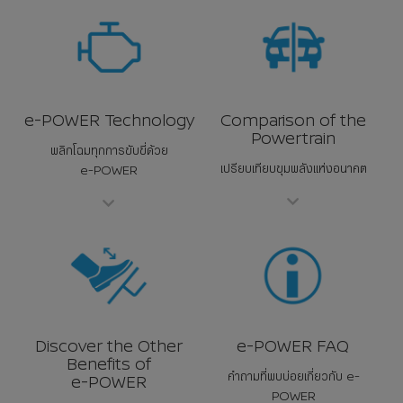
e-POWER Technology
Comparison of the
Powertrain
พลิกโฉมทุกการขับขี่ด้วย
เปรียบเทียบขุมพลังแห่งอนาคต
e-POWER
Discover the Other
e-POWER FAQ
Benefits of
คำถามที่พบบ่อยเกี่ยวกับ e-
e-POWER
POWER