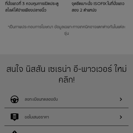
ที่นั่งแถวที่ 3 ควบคุมการเปิดประตู
จุดยึดเบาะนั่ง ISOFIX ในที่นั่งแถว
สไลด์ได้ง่ายเพียงปลายนิ้ว
สอง 2 ตำแหน่ง
*เป็นภาพประกอบการโฆษณา ข้อมูลเฉพาะทางเทคนิคอาจแตกต่างกันในแต่ละ
รุ่น
สนใจ นิสสัน เซเรน่า อี-พาวเวอร์ ใหม่
คลิก!
ลงทะเบียนทดลองขับ
ขอใบเสนอราคา