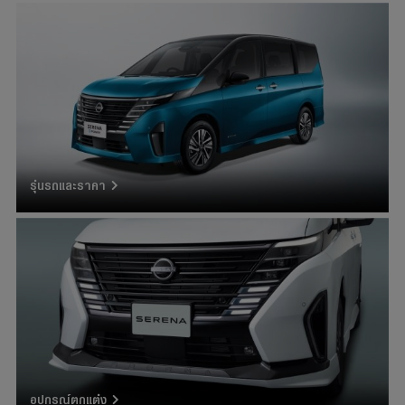
รุ่นรถและราคา
อุปกรณ์ตกแต่ง