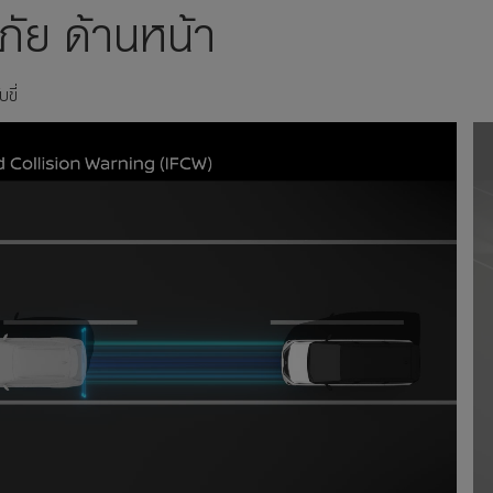
ัย ด้านหน้า
บขี่