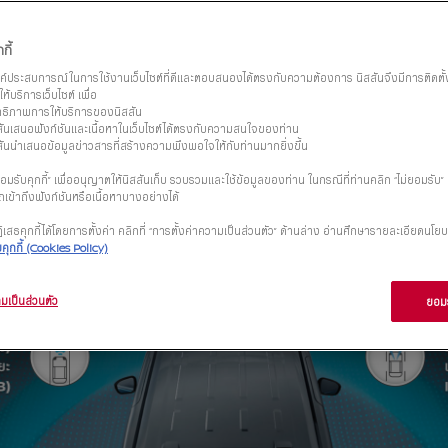
ย มั่นใจได้
เพราะความปลอดภัยของทุกชีวิตบน
พัฒนาเทคโนโลยีที่ดีที่สุดอย่าง
360 องศา
กี้
รอบคันจากด้านหน้า ด้านข้าง และด
รค์ประสบการณ์ในการใช้งานเว็บไซต์ที่ดีและตอบสนองได้ตรงกับความต้องการ นิสสันจึงมีการติดตั้งแล
ได้เต็มร้อย
ห้บริการเว็บไซต์ เพื่อ
ิทธิภาพการให้บริการของนิสสัน
ิสสันเสนอฟังก์ชันและเนื้อหาในเว็บไซต์ได้ตรงกับความสนใจของท่าน
ลงทะเบียนทดลองขับ
ิสสันนำเสนอข้อมูลข่าวสารที่สร้างความพึงพอใจให้กับท่านมากยิ่งขึ้น
มรับคุกกี้” เพื่ออนุญาตให้นิสสันเก็บ รวบรวมและใช้ข้อมูลของท่าน ในกรณีที่ท่านคลิก “ไม่ยอมรับ
เข้าถึงฟังก์ชันหรือเนื้อหาบางอย่างได้
เสธคุกกี้ได้โดยการตั้งค่า คลิกที่ “การตั้งค่าความเป็นส่วนตัว” ด้านล่าง อ่านศึกษารายละเอียดนโยบ
ุกกี้ (Cookies Policy)
มเป็นส่วนตัว
ยอมร