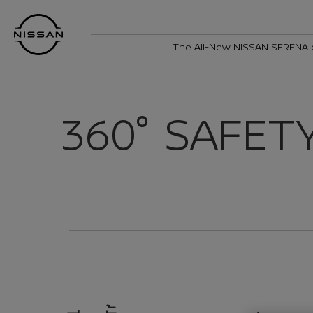
กลับ
Nissan
ไป
Footer
หน้า
The All-New NISSAN SERENA
หลัก
360° SAFET