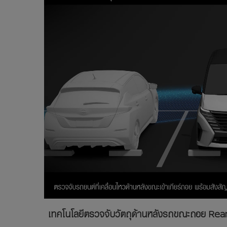
เทคโนโลยีตรวจจับวัตถุด้านหลังรถขณะถอย Rear