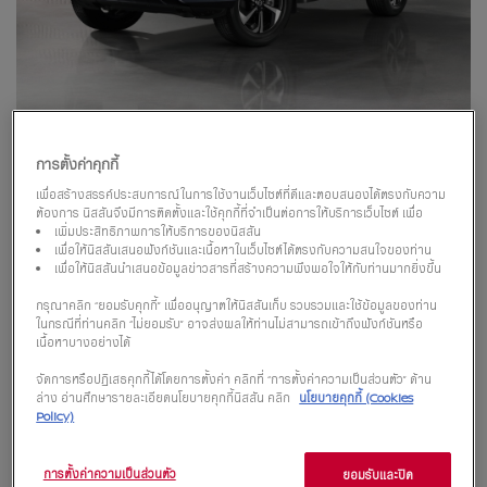
การตั้งค่าคุกกี้
เพื่อสร้างสรรค์ประสบการณ์ในการใช้งานเว็บไซต์ที่ดีและตอบสนองได้ตรงกับความ
ต้องการ นิสสันจึงมีการติดตั้งและใช้คุกกี้ที่จำเป็นต่อการให้บริการเว็บไซต์ เพื่อ
เพิ่มประสิทธิภาพการให้บริการของนิสสัน
การออกแบบภายนอก
เพื่อให้นิสสันเสนอฟังก์ชันและเนื้อหาในเว็บไซต์ได้ตรงกับความสนใจของท่าน
เพื่อให้นิสสันนำเสนอข้อมูลข่าวสารที่สร้างความพึงพอใจให้กับท่านมากยิ่งขึ้น
สปอร์ตตรงใจ โดดเด่นเหนือใครทุกเส้น
กรุณาคลิก “ยอมรับคุกกี้” เพื่ออนุญาตให้นิสสันเก็บ รวบรวมและใช้ข้อมูลของท่าน
ทาง
ในกรณีที่ท่านคลิก “ไม่ยอมรับ” อาจส่งผลให้ท่านไม่สามารถเข้าถึงฟังก์ชันหรือ
เนื้อหาบางอย่างได้
นิสสัน เทอร์ร่า เผยลุคดีไซน์สปอร์ต เสริมความโฉบเฉี่ยวด้วยความโดดเด่น
จัดการหรือปฏิเสธคุกกี้ได้โดยการตั้งค่า คลิกที่ “การตั้งค่าความเป็นส่วนตัว” ด้าน
ล่าง อ่านศึกษารายละเอียดนโยบายคุกกี้นิสสัน คลิก
นโยบายคุกกี้ (Cookies
เหนือใครในทุกเส้นทาง ทั้งกระจังหน้าสีดำ ชุดตกแต่งกันชนหน้าและหลังสีดำเงา
Policy)
แผงกันกระแทกด้านหน้า และอื่น ๆ อีกมากมาย
ดีไซน์ด้านหน้า
การตั้งค่าความเป็นส่วนตัว
ยอมรับและปิด