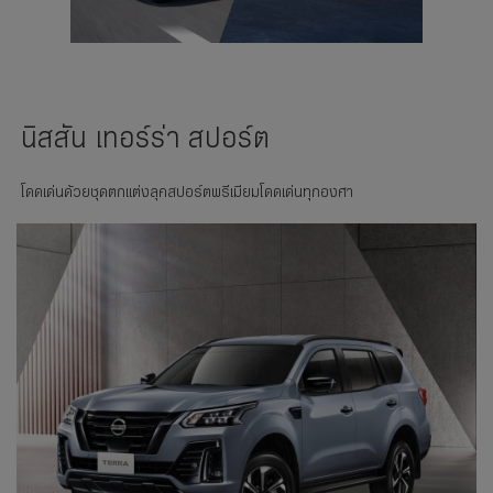
นิสสัน เทอร์ร่า สปอร์ต
โดดเด่นด้วยชุดตกแต่งลุคสปอร์ตพรีเมียมโดดเด่นทุกองศา