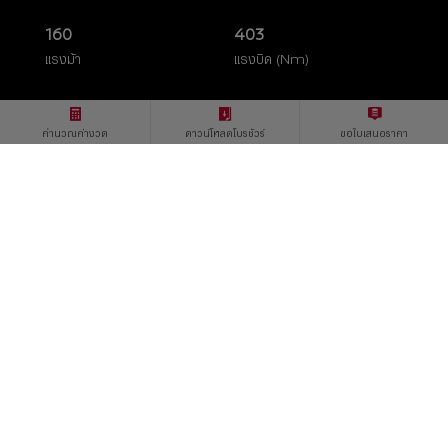
160
403
แรงม้า
แรงบิด (Nm)
คำนวณค่างวด
ดาวน์โหลดโบรชัวร์
ขอใบเสนอราคา
ท้าทายทุกงานบรรทุกหนัก พร้อมเครื่องยนต์ทรงพลัง
เครื่องยนต์ดีเซล 2.3 ลิตร 160 แรงม้า ผสานโครงสร้าง
แชสซีส์เหล็กกล้า
ข้อมูลรุ่นรถและราคา
คำนวณค่างวด