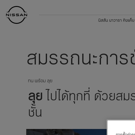
กลับ
Nissan
ไป
Footer
หน้า
นิสสัน นาวารา คิงแค็บ
หลัก
สมรรถนะการขั
ทน พร้อม ลุย
ลุย
ไปได้ทุกที่ ด้วยสม
ชั้น
การตั้งค่าคุก