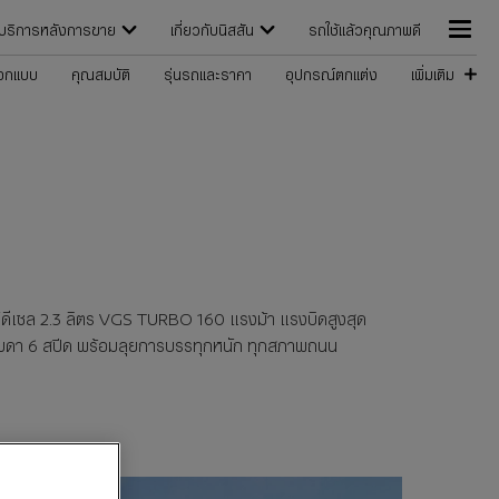
บริการหลังการขาย
เกี่ยวกับนิสสัน
รถใช้แล้วคุณภาพดี
อกแบบ
คุณสมบัติ
รุ่นรถและราคา
อุปกรณ์ตกแต่ง
เพิ่มเติม
์ดีเซล 2.3 ลิตร VGS TURBO 160 แรงม้า แรงบิดสูงสุด
รมดา 6 สปีด พร้อมลุยการบรรทุกหนัก ทุกสภาพถนน