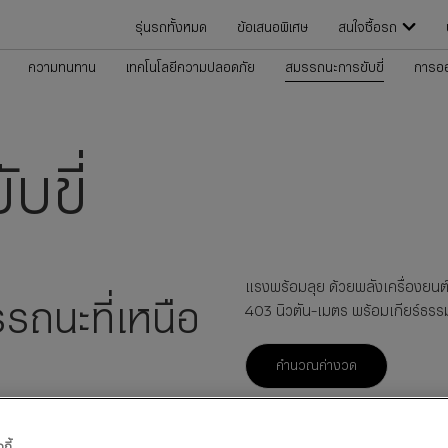
รุ่นรถทั้งหมด
ข้อเสนอพิเศษ
สนใจซื้อรถ
ความทนทาน
เทคโนโลยีความปลอดภัย
สมรรถนะการขับขี่
การอ
บขี่
แรงพร้อมลุย ด้วยพลังเครื่องยนต
รรถนะที่เหนือ
403 นิวตัน-เมตร พร้อมเกียร์ธร
คำนวณค่างวด
กี้