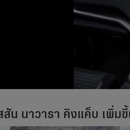
นิสสัน นาวารา คิงแค็บ เพิ่มขึ้