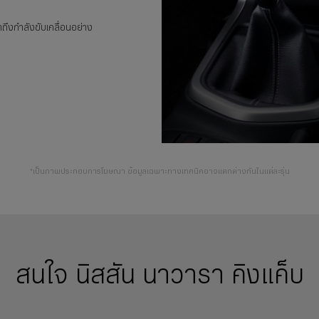
าถึงกำลังขับเคลื่อนอย่าง
*เป็นภาพประกอบการโฆษณา ข้อมูลเฉพาะทางเทคนิคอาจแตกต่างกันในแต่ละรุ่น
สนใจ นิสสัน นาวารา คิงแค็บ