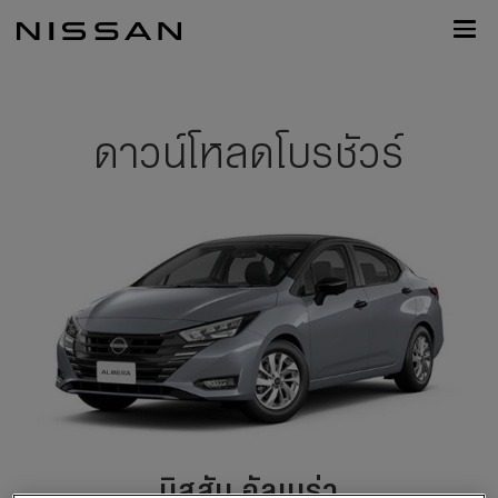
กลับ
Nissan
ไป
Footer
หน้า
หลัก
ดาวน์โหลดโบรชัวร์
นิสสัน​ อัลเมร่า