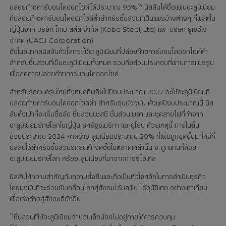
*4
ปล่อยก๊าซคาร์บอนไดออกไซด์ได้ประมาณ 95%
นิสสันได้ซื้อแผ่นอะลูมิเนียม
ที่ปล่อยก๊าซคาร์บอนไดออกไซด์ต่ำสำหรับชิ้นส่วนที่เป็นแผงข้างต่างๆ ที่ผลิตใน
ญี่ปุ่นจาก บริษัท โกเบ สตีล จำกัด (Kobe Steel, Ltd) และ บริษัท ยูเอซีเจ
จำกัด (UACJ Corporation)
ซึ่งในอนาคตนิสสันทั่วโลกจะใช้อะลูมิเนียมที่ปล่อยก๊าซคาร์บอนไดออกไซด์ต่ำ
สำหรับชิ้นส่วนที่เป็นอะลูมิเนียมทั้งหมด รวมถึงส่วนประกอบที่ผ่านการแปรรูป
เพื่อลดการปล่อยก๊าซคาร์บอนไดออกไซด์
สำหรับรถยนต์รุ่นใหม่ทั้งหมดที่ผลิตในปีงบประมาณ 2027 จะใช้อะลูมิเนียมที่
ปล่อยก๊าซคาร์บอนไดออกไซด์ต่ำ สำหรับรุ่นปัจจุบัน ตั้งแต่ปีงบประมาณนี้ นิส
สันตั้งเป้าที่จะเริ่มซื้อล้อ ชิ้นส่วนแชสซี ชิ้นส่วนเพลา และชุดสายไฟที่ทำจาก
อะลูมิเนียมรักษ์โลกในญี่ปุ่น สหรัฐอเมริกา และยุโรป ด้วยเหตุนี้ ภายในสิ้น
ปีงบประมาณ 2024 คาดว่าอะลูมิเนียมประมาณ 20% ที่เพิ่งถูกขุดขึ้นมาใหม่ที่
นิสสันใช้สำหรับชิ้นส่วนรถยนต์ที่จัดซื้อในตลาดเหล่านั้น จะถูกแทนที่ด้วย
อะลูมิเนียมรักษ์โลก หรืออะลูมิเนียมที่มาจากการรีไซเคิล
นิสสันให้ความสำคัญกับความยั่งยืนและถือเป็นหัวใจหลักในการดำเนินธุรกิจ
โดยมุ่งมั่นที่จะร่วมขับเคลื่อนโลกสู่สังคมไร้มลพิษ ไร้อุบัติเหตุ อย่างเท่าเทียม
เพื่อเร่งก้าวสู่สังคมที่ยั่งยืน
*1
ชิ้นส่วนที่ใช้อะลูมิเนียมจำนวนเล็กน้อยไม่อยู่ภายใต้การควบคุม
*2