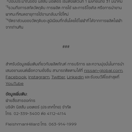
ปีงบประมาณของ นิสสัน มอเตอร์ เริ่มตั้งแต่วันที่ 1 เมษายนถึง 31 มีนาคม
*3
รวมถึงการสกัดวัตถุดิบ การผลิต การใช้ และการรีไซเคิล หรือการนำยาน
พาหนะที่หมดอายุการใช้งานกลับมาใช้ใหม่
*4
อัตราส่วนของวัตถุดิบอะลูมิเนียมที่กลั่นโดยใช้ไฟฟ้าที่ได้จากการผลิตไฟฟ้า
จากถ่านหิน
###
สำหรับข้อมูลเพิ่มเติมเกี่ยวกับผลิตภัณฑ์ การบริการ และความมุ่งมั่นในการนำ
เสนอยานยนต์เพื่อความยั่งยืน สามารถติดตามได้ที่
nissan-global.com
,
Facebook
,
Instagram
,
Twitter
,
LinkedIn
และรับชมวีดีโอล่าสุดที่
YouTube
ข้อมูลเพิ่มเติม:
ฝ่ายสื่อสารองค์กร
บริษัท นิสสัน มอเตอร์ (ประเทศไทย) จำกัด
โทร. 02-339-3400 ต่อ 4112-4114
FleishmanHillard โทร. 063-914-1999