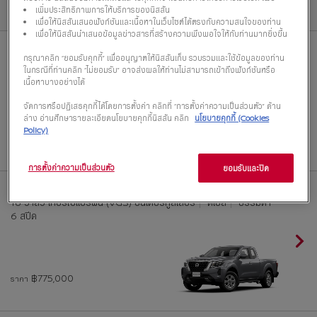
เพิ่มประสิทธิภาพการให้บริการของนิสสัน
6 รุ่นย่อยที่สามารถเลือกได้
เพื่อให้นิสสันเสนอฟังก์ชันและเนื้อหาในเว็บไซต์ได้ตรงกับความสนใจของท่าน
เพื่อให้นิสสันนำเสนอข้อมูลข่าวสารที่สร้างความพึงพอใจให้กับท่านมากยิ่งขึ้น
KC Calibre SL 7AT
YS23DDTT ดีเซล 4 สูบแถวเรียง
กรุณาคลิก “ยอมรับคุกกี้” เพื่ออนุญาตให้นิสสันเก็บ รวบรวมและใช้ข้อมูลของท่าน
DOHC 16 วาล์ว เทอร์โบคู่ อินเตอร์คูลเลอร์
ดีเซล
อัตโนมัติ 7
ในกรณีที่ท่านคลิก “ไม่ยอมรับ” อาจส่งผลให้ท่านไม่สามารถเข้าถึงฟังก์ชันหรือ
สปีด พร้อมโหมดแมนนวล
เนื้อหาบางอย่างได้
จัดการหรือปฏิเสธคุกกี้ได้โดยการตั้งค่า คลิกที่ “การตั้งค่าความเป็นส่วนตัว” ด้าน
ล่าง อ่านศึกษารายละเอียดนโยบายคุกกี้นิสสัน คลิก
นโยบายคุกกี้ (Cookies
Policy)
฿758,000
ราคา
การตั้งค่าความเป็นส่วนตัว
ยอมรับและปิด
KC Calibre E 6MT
YS23DDT ดีเซล 4 สูบแถวเรียง DOHC
16 วาล์ว เทอร์โบแปรผัน (VGS) อินเตอร์คูลเลอร์
ดีเซล
ธรรมดา
6 สปีด
฿775,000
ราคา