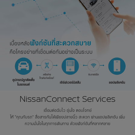
NissanConnect Services
เชื่อมต่อฉับไว อุ่นใจ ตอบโจทย์
ให้ "คุณกับรถ" สื่อสารกันได้เพียงปลายนิ้ว​ สะดวก ผ่าน​แอปพลิเคชัน เพิ่ม
ความมั่นใจในทุกการเดินทาง ด้วยฟังก์ชันที่หลากหลาย​