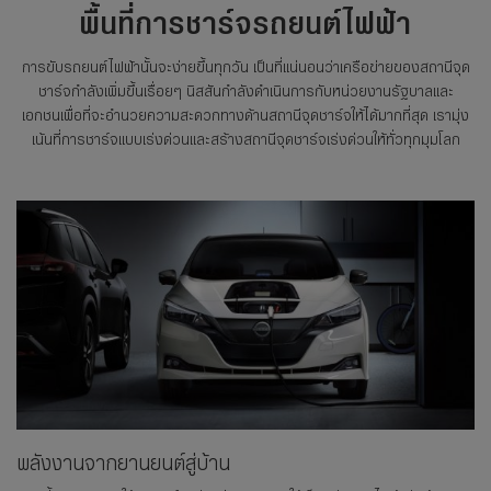
พื้นที่การชาร์จรถยนต์ไฟฟ้า
การขับรถยนต์ไฟฟ้านั้นจะง่ายขึ้นทุกวัน เป็นที่แน่นอนว่าเครือข่ายของสถานีจุด
ชาร์จกำลังเพิ่มขึ้นเรื่อยๆ นิสสันกำลังดำเนินการกับหน่วยงานรัฐบาลและ
เอกชนเพื่อที่จะอำนวยความสะดวกทางด้านสถานีจุดชาร์จให้ได้มากที่สุด เรามุ่ง
เน้นที่การชาร์จแบบเร่งด่วนและสร้างสถานีจุดชาร์จเร่งด่วนให้ทั่วทุกมุมโลก
พลังงานจากยานยนต์สู่บ้าน