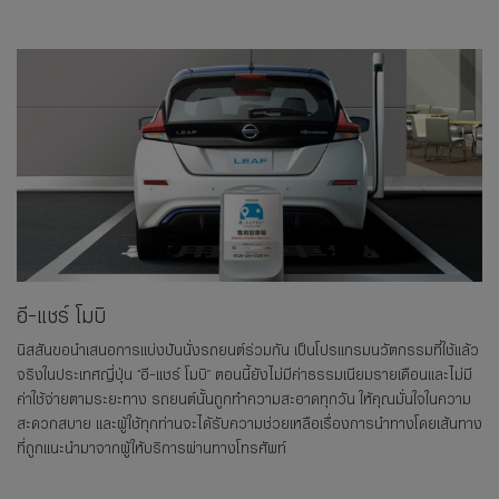
อี-แชร์ โมบิ
นิสสันขอนำเสนอการแบ่งปันนั่งรถยนต์ร่วมกัน เป็นโปรแกรมนวัตกรรมที่ใช้แล้ว
จริงในประเทศญี่ปุ่น “อี-แชร์ โมบิ” ตอนนี้ยังไม่มีค่าธรรมเนียมรายเดือนและไม่มี
ค่าใช้จ่ายตามระยะทาง รถยนต์นั้นถูกทำความสะอาดทุกวัน ให้คุณมั่นใจในความ
สะดวกสบาย และผู้ใช้ทุกท่านจะได้รับความช่วยเหลือเรื่องการนำทางโดยเส้นทาง
ที่ถูกแนะนำมาจากผู้ให้บริการผ่านทางโทรศัพท์