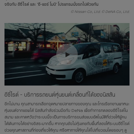
จริงกับ อีซี่ไรด์ และ “อี-แชร์ โมบิ” โปรแกรมนั่งรถไปด้วยกัน
© Nissan Co., Ltd. © DeNA Co., Ltd.
อีซี่ไรด์ - บริการรถยนต์หุ่นยนต์เคลื่อนที่ได้ของนิสสัน
อีกไม่นาน คุณสามารถเลือกจุดหมายปลายทางของคุณ และโทรเรียกยานพาหนะ
หุ่นยนต์จากแอพได้ นิสสันกำลังร่วมมือกับ DeNa เพื่อทำการทดลองอีซี่ไรด์ใน
สนาม และคาดหวังว่าระบบนี้จะเป็นการบริการขนส่งแบบอัตโนมัติที่ช่วยให้ผู้คน
ได้เดินทางได้อย่างอิสระมากขึ้น หากคุณยังไม่คุ้นเคยกับพื้นที่ลองให้ระบบอีซี่ไรด์
ช่วยคุณหาสถานที่ท่องเที่ยวให้คุณ หรือหาทางให้คุณได้ไปเที่ยวชมโดยรอบๆ ดู