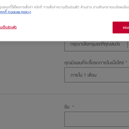
ที่คุณเลือก
เสธคุกกี้ได้โดยการตั้งค่า คลิกที่ “การตั้งค่าความเป็นส่วนตัว” ด้านล่าง อ่านศึกษารายละเอียดนโยบ
ุกกี้ (Cookies Policy)
มเป็นส่วนตัว
ยอมร
รุ่นรถที่คุณสนใจ
กรุณาเลือกรุ่นรถที่คุณสนใจ
คุณมีแผนที่จะซื้อรถภายในเมื่อไหร่
ภายใน 1 เดือน
ชื่อ