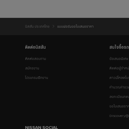
นิสสัน ประเทศไทย
แบบฟอร์มขอใบเสนอราคา
ติดต่อนิสสัน
สนใจซื้อรถ
ติดต่อสอบถาม
ข้อเสนอพิเศษ
สมัครงาน
ติดต่อผู้จำหน
โปรแกรมฝึกงาน
ดาวน์โหลดโบร
คำนวณค่างว
ลงทะเบียนทด
ขอใบเสนอรา
Discovery
NISSAN SOCIAL