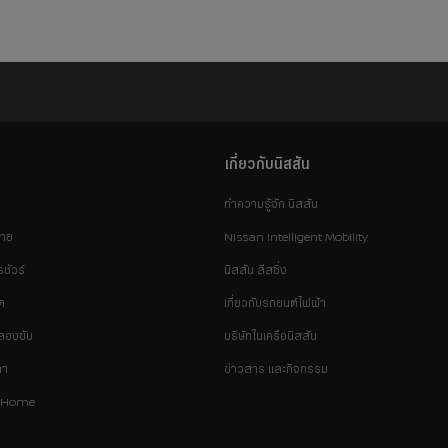
เกี่ยวกับนิสสัน
ทำความรู้จัก นิสสัน
่าย
Nissan Intelligent Mobility
ชัวร์
นิสสัน ลีสซิ่ง
ด
เกี่ยวกับรถยนต์ไฟฟ้า
ลองขับ
บริษัทในเครือนิสสัน
คา
ข่าวสาร และกิจกรรม
@Home