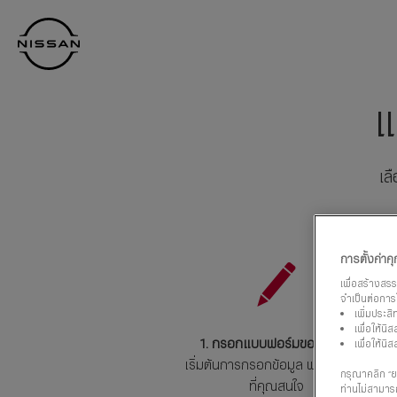
กลับ
Nissan
ไป
Footer
หน้า
หลัก
แ
เล
การตั้งค่าคุก
เพื่อสร้างสร
จำเป็นต่อการใ
เพิ่มประส
เพื่อให้น
1. กรอกแบบฟอร์มขอใบราคา
เพื่อให้น
เริ่มต้นการกรอกข้อมูล พร้อมรุ่นรถ
กรุณาคลิก “ยอ
ที่คุณสนใจ
ท่านไม่สามารถ