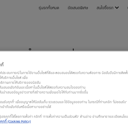
รุ่นรถทั้งหมด
ข้อเสนอพิเศษ
สนใจซื้อรถ
คำนวณค่างวด
กี้
เลื่อนลงด้านล่าง เพื่อเลือกรถสำหรับแผนค่างวดของคุณ
รค์ประสบการณ์ในการใช้งานเว็บไซต์ที่ดีและตอบสนองได้ตรงกับความต้องการ นิสสันจึงมีการติดตั้งแล
ห้บริการเว็บไซต์ เพื่อ
ิทธิภาพการให้บริการของนิสสัน
เลือกรุ่นย่อย
สรุปราคา
ิสสันเสนอฟังก์ชันและเนื้อหาในเว็บไซต์ได้ตรงกับความสนใจของท่าน
ิสสันนำเสนอข้อมูลข่าวสารที่สร้างความพึงพอใจให้กับท่านมากยิ่งขึ้น
มรับคุกกี้” เพื่ออนุญาตให้นิสสันเก็บ รวบรวมและใช้ข้อมูลของท่าน ในกรณีที่ท่านคลิก “ไม่ยอมรับ
เข้าถึงฟังก์ชันหรือเนื้อหาบางอย่างได้
ัน เซเรน่า อี-พาว
เสธคุกกี้ได้โดยการตั้งค่า คลิกที่ “การตั้งค่าความเป็นส่วนตัว” ด้านล่าง อ่านศึกษารายละเอียดนโยบ
 ใหม่
ุกกี้ (Cookies Policy)